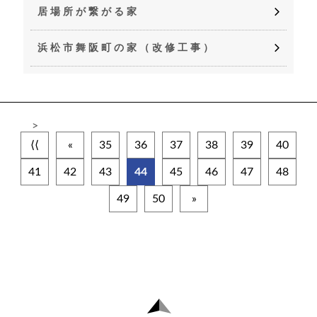
居場所が繋がる家
浜松市舞阪町の家（改修工事）
>
⟨⟨
«
35
36
37
38
39
40
41
42
43
44
45
46
47
48
49
50
»