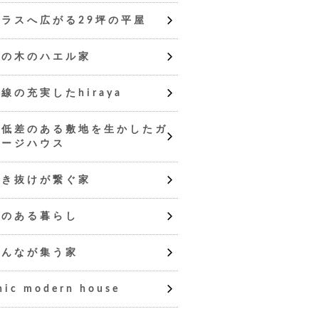
テラスへ広がる29坪の平屋
軒の木のハエル家
線の充実したhiraya
高低差のある敷地を生かしたガ
レージハウス
吹き抜けが繋ぐ家
庭のある暮らし
みんなが集う家
hic modern house