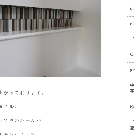
c
c
O
g
上がっております。
タイル。
ンで奥のパールが
『
もキレイです✨