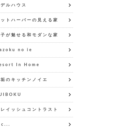
モデルハウス
ヨットハーバーの見える家
格子が魅せる和モダンな家
azoku no ie
esort In Home
無垢のキッチンノイエ
UIBOKU
グレイッシュコントラスト
tc...