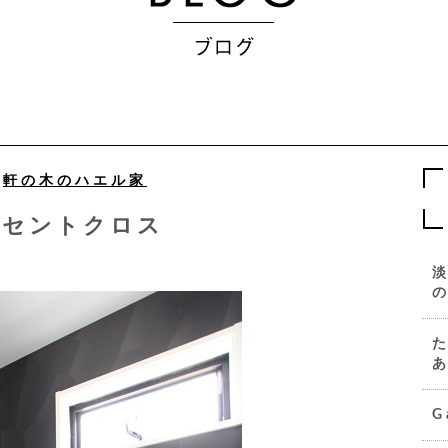
新
軒の木のハエル家
クセントクロス
G