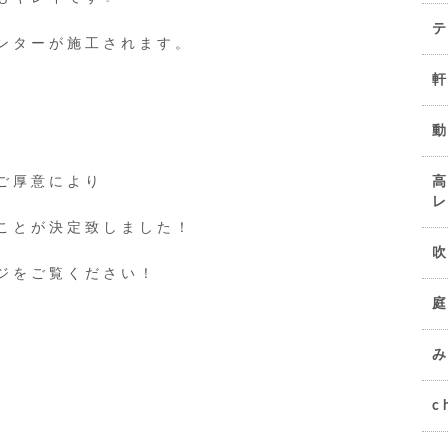
ンターが
施工され
ます。
動
ご厚意により
ことが決定致しました！
ジをご覧ください！
c