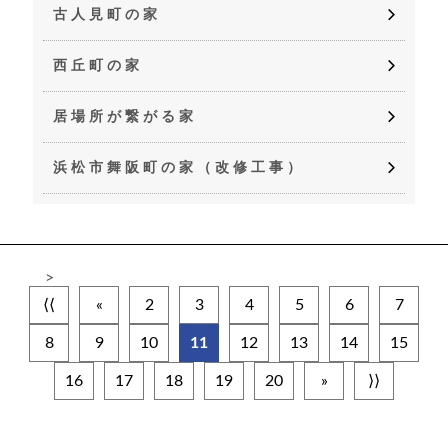
古人見町の家
西丘町の家
居場所が繋がる家
浜松市舞阪町の家（改修工事）
>
⟨⟨
«
2
3
4
5
6
7
8
9
10
11
12
13
14
15
16
17
18
19
20
»
⟩⟩